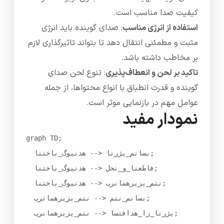
کیفیت صدا مناسب است.
استفاده از انرژی مناسب
: صدای گوینده باید انرژی
مثبت و مطمئنی انتقال دهد تا بتواند تاثیرگذاری لازم
بر مخاطب داشته باشد.
تاکید بر لحن و انعطاف‌پذیری
: تنوع لحن صدای
گوینده و قدرت انطباق با انواع محتواها، از جمله
عوامل مهم در بازنمایی موثر است.
نمودار مفید
graph TD;

  انتخاب_گوینده --> انرژی_مناسب;

  انتخاب_گوینده --> لحن_و_انعطاف;

  انتخاب_گوینده --> برنامه‌ریزی_متن;

  برنامه‌ریزی_متن --> متن_مناسب;

  برنامه‌ریزی_متن --> استفاده_از_انرژی;