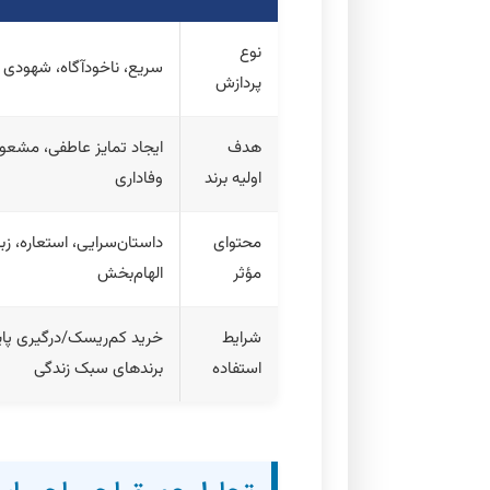
نوع
سریع، ناخودآگاه، شهودی
پردازش
هدف
ایجاد تمایز عاطفی، مشعو
اولیه برند
وفاداری
محتوای
داستان‌سرایی، استعاره، زب
مؤثر
الهام‌بخش
شرایط
خرید کم‌ریسک/درگیری پای
استفاده
برندهای سبک زندگی