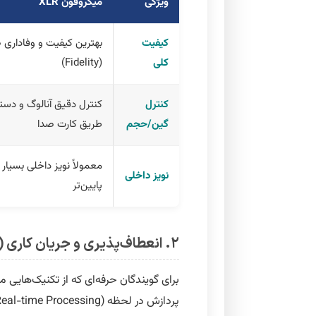
ویژگی
میکروفون XLR
کیفیت
بهترین کیفیت و وفاداری
کلی
(Fidelity)
کنترل
کنترل دقیق آنالوگ و دستی
گین/حجم
طریق کارت صدا
معمولاً نویز داخلی بسیار
نویز داخلی
پایین‌تر
۲. انعطاف‌پذیری و جریان کاری (Workflow)
پردازش در لحظه (Real-time Processing) با پلاگین دارند، تفاوت‌های جریان کاری حیاتی است.