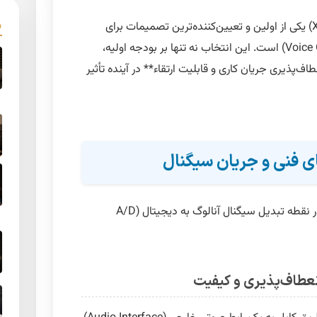
انتخاب نوع اتصال میکروفون (USB یا XLR) یکی از اولین و تعیین‌کننده‌ترین تصمیمات برای
راه‌اندازی استودیوی خانگی گویندگی (Voice Over) است. این انتخاب نه تنها بر بودجه اولیه،
ف‌پذیری جریان کاری و قابلیت ارتقاء** در آینده تأثیر
 فنی و جریان سیگنال
تفاوت اصلی میکروفون‌های USB و XLR در نقطه تبدیل سیگنال آنالوگ به دیجیتال (A/D