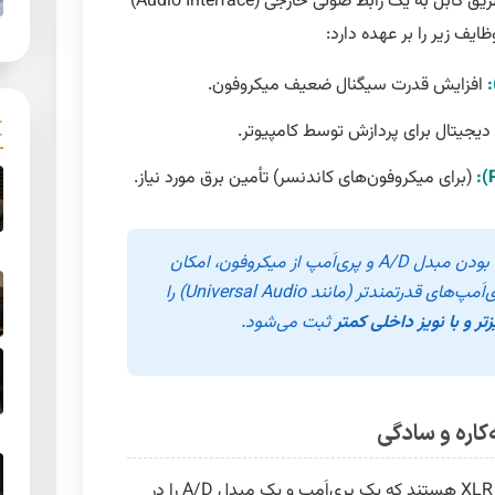
میکروفون‌های XLR، سیگنال آنالوگ را از طریق کابل به یک رابط صوتی خارجی (Audio Interface)
ایف زیر را بر عهده دارد:
افزایش قدرت سیگنال ضعیف میکروفون.
دیجیتال برای پردازش توسط کامپیوتر.
(برای میکروفون‌های کاندنسر) تأمین برق مورد نیاز.
سیستم XLR به دلیل جدا بودن مبدل A/D و پری‌اَمپ از میکروفون، امکان
و پری‌اَمپ‌های قدرتمندتر (مانند Universal Audio) را
زتر و با نویز داخلی کمتر
ثبت می‌شود.
میکروفون‌های USB اساساً یک میکروفون XLR هستند که یک پری‌اَمپ و یک مبدل A/D را در