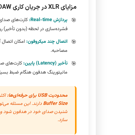
مزایای XLR در جریان کاری DAW:
پردازش Real-time:
فشرده‌سازی در لحظه (بدون تأخیر) ر
اتصال چند میکروفون:
امکان اتصال آ
مصاحبه.
تأخیر (Latency) پایین:
کارت‌های صدا
مانیتورینگ هدفون هنگام ضبط بسیا
محدودیت USB برای حرفه‌ای‌ها:
اکثر میکر
Buffer Size
دارند. این مسئله می‌تو
سازد.