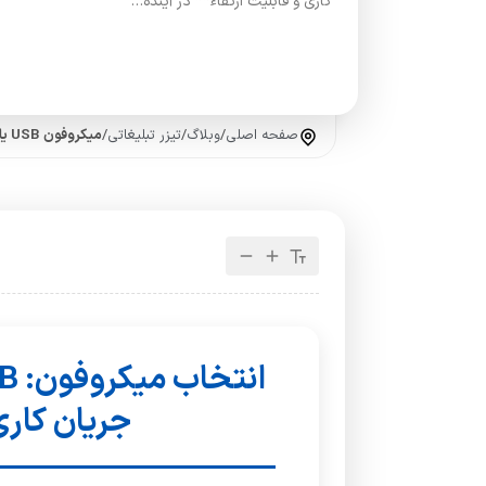
کاری و قابلیت ارتقاء** در آینده…
صفحه اصلی
/
وبلاگ
/
تیزر تبلیغاتی
/
میکروفون USB یا XLR بخریم؟
جریان کاری