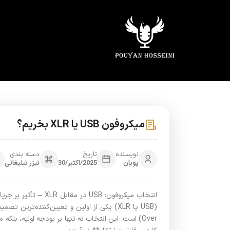
میکروفون USB یا XLR بخریم؟
نویسنده
تاریخ
دسته بندی
پویان
2025/اکتبر/30
تیزر تبلیغاتی
انتخاب میکروفون: USB د
Over) است. این انتخاب نه تنها بر بودجه اولیه، بل