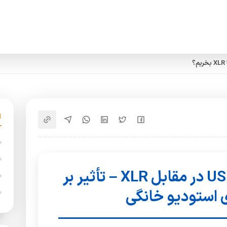
انتخاب میکروفون: USB در مقابل XLR – تأثیر بر
 استودیو خانگی