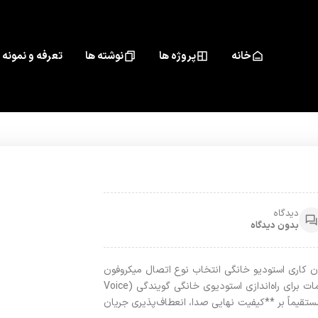
خانه
پروژه ها
نوشته ها
تعرفه و نمونه 
دیدگاه
بدون دیدگاه
ر مقابل XLR – تأثیر بر جریان کاری استودیو خانگی انتخاب نوع اتصال میکروفون
(USB یا XLR) یکی از اولین و تعیین‌کننده‌ترین تصمیمات برای راه‌اندازی استودیوی خانگی گویندگی (Voice
که مستقیماً بر **کیفیت نهایی صدا، انعطاف‌پذیری جریان