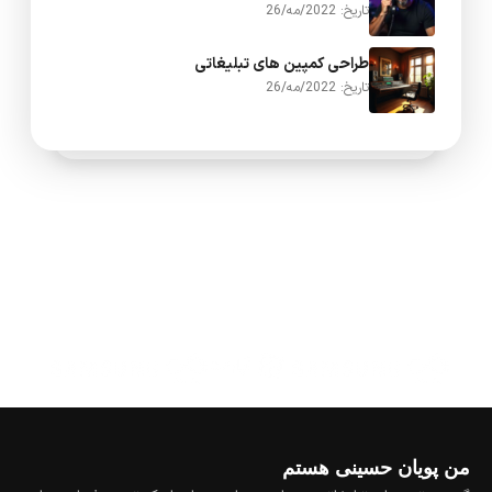
تاریخ: 2022/مه/26
طراحی کمپین های تبلیغاتی
تاریخ: 2022/مه/26
من پویان حسینی هستم