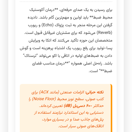
برای رسیدن به یک صدای حرفه‌ای، **درمان آکوستیک
محیط ضبط** باید اولین و مهم‌ترین گام باشد. نادیده
گرفتن این مرحله منجر به ثبت پژواک (Echo) و ریورب
(Reverb) می‌شود که برای مشتریان غیرقابل قبول است.
متخصصان این حوزه تأکید می‌کنند که اتکا به ویرایش
پسا-تولید برای رفع ریورب یک اشتباه پرهزینه است و گوش
دادن به ضبط‌های اولیه در اتاقی با اکو می‌تواند “ترسناک”
باشد. راه‌حل اصلی همواره “**درمان مناسب فضای
ضبط**” است.
نکته حیاتی:
الزامات صنعتی (مانند ACX) برای
کتب صوتی، سطح نویز محیط (Noise Floor) را
حداکثر
-۶۰ دسی‌بل (dB)
تعیین کرده‌اند.
دستیابی به این استاندارد نیازمند استفاده از
پنل‌های جاذب صدا و در بسیاری موارد،
اتاقک‌های صوتی سیار است.