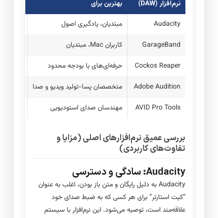
نرم‌افزار (DAW)
بهترین برای
مدل قیمت
Audacity
مبتدیان، یادگیری اصول
رایگان (م
GarageBand
کاربران Mac، مبتدیان
رایگان (است
Cockos Reaper
حرفه‌ای‌های با بودجه محدود
حدود ۶۰ دلار (مجوز تخفیف‌یافته)
Adobe Audition
متخصصان پسا-تولید ویدیو و صدا
اشتراک ماهیانه
AVID Pro Tools
مهندسان صدای استودیویی
اشتراک م
بررسی عمیق نرم‌افزارهای اصلی (مزایا و
تفاوت‌های کاربردی)
Audacity: سادگی و دسترسی
Audacity به دلیل رایگان و متن باز بودن، اغلب به عنوان
“کیت استارتر” برای هر کسی که به ضبط صدای خود
علاقه‌مند است، توصیه می‌شود. این نرم‌افزار با سیستم