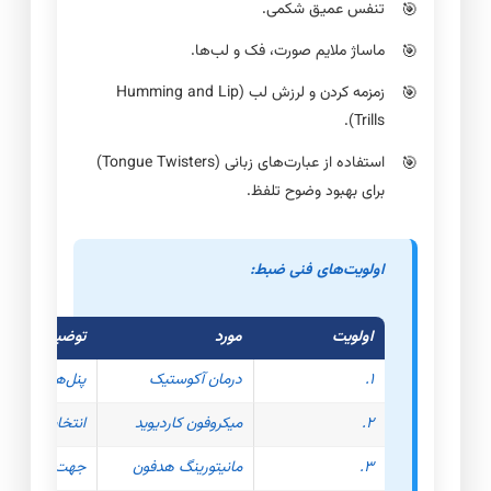
تنفس عمیق شکمی.
ماساژ ملایم صورت، فک و لب‌ها.
زمزمه کردن و لرزش لب (Humming and Lip
Trills).
استفاده از عبارت‌های زبانی (Tongue Twisters)
برای بهبود وضوح تلفظ.
اولویت‌های فنی ضبط:
اولویت
مورد
توضیح فنی
۱.
درمان آکوستیک
پنل‌های جذب صدا 
۲.
میکروفون کاردیوید
انتخاب بین کان
۳.
مانیتورینگ هدفون
جهت شناسایی Mouth Noises و نویز محیطی هنگام ضبط ( and Roll