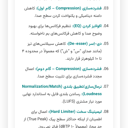
فشرده‌سازی (Compression – گام اول):
کاهش
دامنه دینامیکی و یکنواخت کردن سطح صدا.
اکولایز کردن (EQ):
تنظیم فرکانس‌ها برای بهبود
وضوح صدا و کاهش فرکانس‌های بم ناخواسته.
دی-اِسر (De-esser):
کاهش سیبلانس‌های تیز
(مانند صدای “س” و “ش”) که معمولاً در محدوده ۴
تا ۱۰ کیلوهرتز قرار دارند.
فشرده‌سازی (Compression – گام دوم):
اعمال
مجدد فشرده‌سازی برای تثبیت سطح صدا.
نرمال‌سازی/تطبیق بلندی (Normalization/Match
Loudness):
رساندن بلندی فایل به استاندارد نهایی
مورد نیاز مشتری (LUFS).
لیمیتینگ سخت (Hard Limiter):
اعمال برای
اطمینان از اینکه حداکثر سطح پیک (True Peak) از
حد مجاز (معمولاً -۱ dBTP) فراتر نمی‌رود.