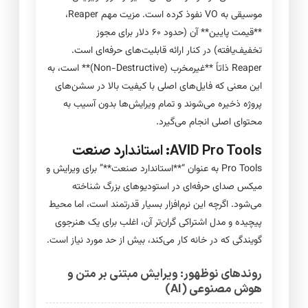
موسیقی به VO نفوذ کرده است. مزیت مهم Reaper،
**قیمت پایین** آن (حدود ۶۰ دلار برای مجوز
تخفیف‌یافته) در کنار ارائه قابلیت‌های حرفه‌ای است.
Reaper ذاتاً **غیرمخرب (Non-Destructive)** است، به
این معنی که فایل‌های اصلی با کیفیت بالا در سشن‌های
پروژه ذخیره می‌شوند و تمام ویرایش‌ها بدون آسیب به
محتوای اصلی انجام می‌گیرد.
AVID Pro Tools: استاندارد صنعت
Pro Tools به عنوان “**استاندارد صنعت**” برای ویرایش و
میکس صدای حرفه‌ای در استودیوهای بزرگ شناخته
می‌شود. اگرچه این نرم‌افزار بسیار قدرتمند است، اما محیط
پیچیده و مدل اشتراکی گران‌تر آن، اغلب برای یک هنرجوی
گویندگی که در خانه کار می‌کند، بیش از حد مورد نیاز است.
روندهای نوظهور: ویرایش مبتنی بر متن و
هوش مصنوعی (AI)