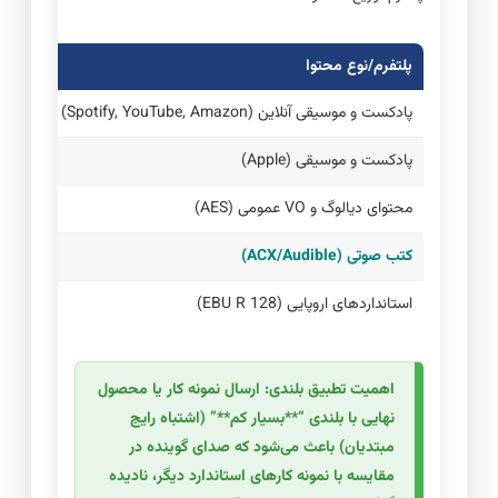
پلتفرم/نوع محتوا
بلندی هدف (FS
پادکست و موسیقی آنلاین (Spotify, YouTube, Amazon)
-۱۴ LUFS
پادکست و موسیقی (Apple)
-۱۶ LUFS
محتوای دیالوگ و VO عمومی (AES)
-۱۸ LUFS
کتب صوتی (ACX/Audible)
-۲۳ تا -۱۸ LUFS (RMS/Integrated)
استانداردهای اروپایی (EBU R 128)
-۲۳ LUFS
اهمیت تطبیق بلندی:
ارسال نمونه کار یا محصول
نهایی با بلندی “**بسیار کم**” (اشتباه رایج
مبتدیان) باعث می‌شود که صدای گوینده در
مقایسه با نمونه کارهای استاندارد دیگر، نادیده