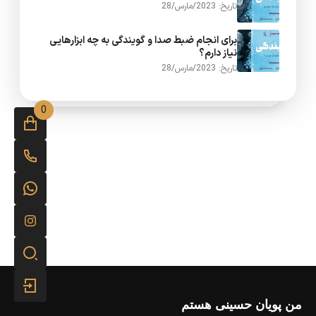
تاریخ: 2023/مارس/28
برای انجام ضبط صدا و گویندگی به چه ابزارهایی
نیاز دارم؟
تاریخ: 2023/مارس/28
0
من پویان حسینی هستم