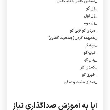
_سنگین گفتن و تند گفتن
_رُل گو
_رُل اول
_رُل دوم
_مردی گو /زنی گو
_همهمه کردن(جمعیت گفتن)
_بچه گو
_تیپ گو
_رئال گو
_کمدی کار
_خبری گو
_صدای مثبت و منفی
آیا به آموزش صداگذاری نیاز